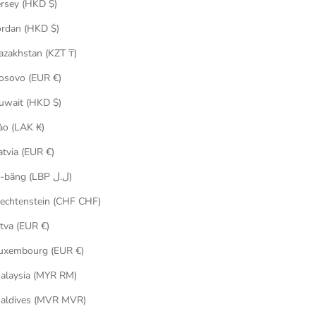
ersey (HKD $)
ordan (HKD $)
azakhstan (KZT ₸)
osovo (EUR €)
uwait (HKD $)
MEDICOM
ào (LAK ₭)
100％ & 400％ NY@BRICK 招き猫 ペコちゃ
atvia (EUR €)
ん 金メッキ
促銷價
$1,480.00
Li-băng (LBP ل.ل)
ペコちゃん 金運
iechtenstein (CHF CHF)
 Chan
itva (EUR €)
uxembourg (EUR €)
alaysia (MYR RM)
aldives (MVR MVR)