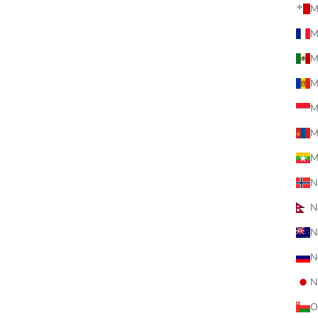
M
M
M
M
M
M
M
N
N
MEDICOM
400％ BE@RBRICK 招き猫 ペコち
N
 金運 ダブル小判 金メッキ
N
促銷價
$1,388.00
MEDICOM
N
100％ & 400％ 招き猫 ペコち
O
メッキ (Neko Peko Gold C