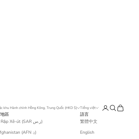
登入
搜尋
購物車
c khu Hành chính Hồng Kông, Trung Quốc (HKD $)
Tiếng việt
/地區
語言
Ả Rập Xê-út (SAR ر.س)
繁體中文
Afghanistan (AFN ؋)
English