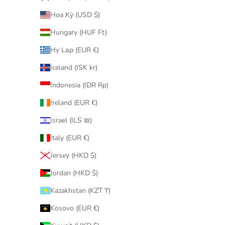
Hoa Kỳ (USD $)
Hungary (HUF Ft)
Hy Lạp (EUR €)
Iceland (ISK kr)
MEDICOM
Indonesia (IDR Rp)
Set of 2 pcs 1000% Be@rbrick Daruma
Ireland (EUR €)
Peko-chan & Poco-chan (達磨 ペコちゃん
＆ ポコちゃん不二家 牛奶妹)
Israel (ILS ₪)
促銷價
$7,680.00
Italy (EUR €)
400% BE@R
Jersey (HKD $)
Jordan (HKD $)
Kazakhstan (KZT ₸)
Kosovo (EUR €)