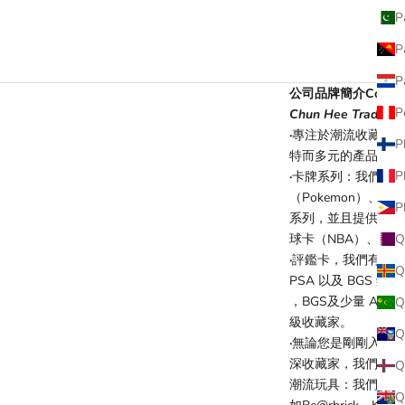
促銷價
$3,780.00
P
P
P
公司品牌簡介Company B
P
Chun Hee Trading I
·
專注於潮流收藏品
P
特而多元的產品選擇
P
·
卡牌系列：我們的
（Pokemon）、海賊王
P
系列，並且提供運動明星
球卡（NBA）、美
·
評鑑卡，我們有幸成為 Be
Q
PSA 以及 BGS
，BGS及少量 ARS
Q
級收藏家。
Q
·
無論您是剛剛入坑
深收藏家，我們的卡
Q
潮流玩具：我們的產
Q