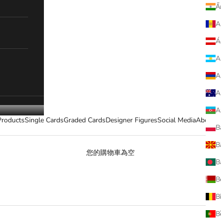
Ấ
A
Á
A
A
A
A
Products
Single Cards
Graded Cards
Designer Figures
Social Media
About 
B
B
您的購物車為空
不二家 牛奶妹 Peko Chan
B
B
B
B