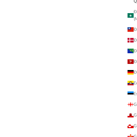
Q
MEDICOM
MEDICOM
％ BE@RBRIC Peko Lucky Cat
100％ & 400％ BE@RBRICK
Đ
Peko-chan Lucky
ゃん 金運 ダブル小判 桃
(
促銷價
促銷價
$1,880.00
$2,180.00
Đ
(5.0)
Đ
Đ
已售完
Đ
Đ
E
E
G
G
G
G