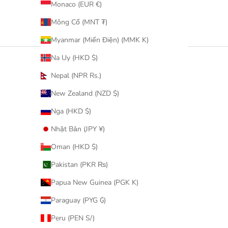
Monaco (EUR €)
Mông Cổ (MNT ₮)
Myanmar (Miến Điện) (MMK K)
Na Uy (HKD $)
Nepal (NPR Rs.)
New Zealand (NZD $)
Nga (HKD $)
Nhật Bản (JPY ¥)
Oman (HKD $)
Pakistan (PKR ₨)
Papua New Guinea (PGK K)
Paraguay (PYG ₲)
Peru (PEN S/)