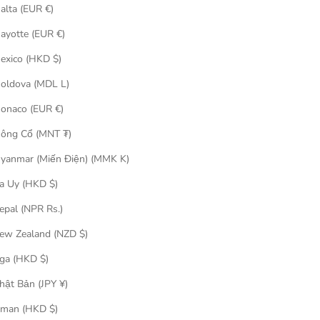
alta (EUR €)
ayotte (EUR €)
exico (HKD $)
oldova (MDL L)
onaco (EUR €)
ông Cổ (MNT ₮)
yanmar (Miến Điện) (MMK K)
a Uy (HKD $)
epal (NPR Rs.)
ew Zealand (NZD $)
ga (HKD $)
hật Bản (JPY ¥)
ゃん 金運 金
man (HKD $)
hrome)