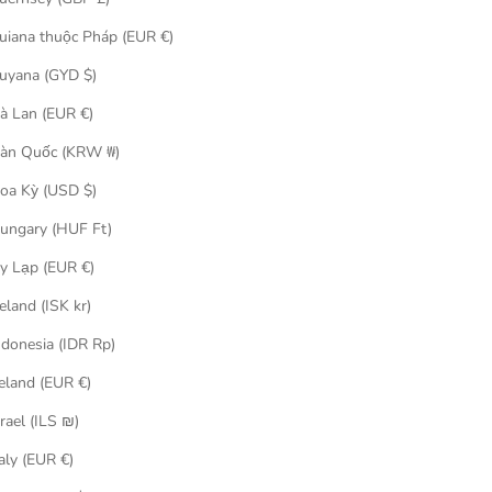
uiana thuộc Pháp (EUR €)
uyana (GYD $)
à Lan (EUR €)
MEDICOM
àn Quốc (KRW ₩)
Be@rbrick
100％ & 400％ BE@RBRICK for ANA
oa Kỳ (USD $)
han (達磨 ペコ
CAPTAIN ポコちゃん & CA10代目 ペコちゃ
 牛奶妹)
ん 4体セット (牛奶妹 Peko Chan x ANA)
ungary (HUF Ft)
促銷價
$2,480.00
y Lạp (EUR €)
celand (ISK kr)
ndonesia (IDR Rp)
reland (EUR €)
srael (ILS ₪)
taly (EUR €)