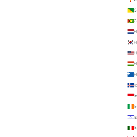
G
MEDICOM
G
E@RBRICK 招き猫 ペコちゃん 福
銀メッキ
H
促銷價
$5,880.00
MEDICOM
H
Set of 2 pcs 100% & 400% 
H
Daruma Peko-chan & Poco-c
ちゃん ＆ ポコちゃん不二家
H
促銷價
$2,880.00
H
I
I
已售完
I
I
I