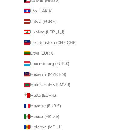
Kuwait (HKD $)
Lào (LAK ₭)
Latvia (EUR €)
Li-băng (LBP ل.ل)
Liechtenstein (CHF CHF)
Litva (EUR €)
Luxembourg (EUR €)
Malaysia (MYR RM)
Maldives (MVR MVR)
MEDICOM
Malta (EUR €)
100％ & 400％ BE@RBRICK 招き猫 ペコち
100％ & 
ゃん 白メッキ 蓄光ミルキー入り
ゃん
Mayotte (EUR €)
促銷價
$1,480.00
Mexico (HKD $)
Moldova (MDL L)