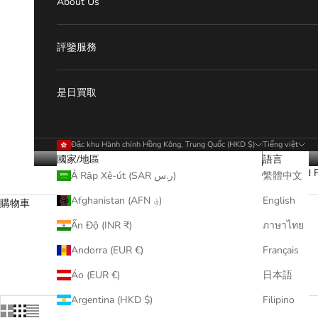
About Us
評鑒服務
是日買取
Đặc khu Hành chính Hồng Kông, Trung Quốc (HKD $)
Tiếng việt
國家/地區
語言
New Arrivals
Card 
Ả Rập Xê-út (SAR ر.س)
繁體中文
Afghanistan (AFN ؋)
English
購物車
Ấn Độ (INR ₹)
ภาษาไทย
Andorra (EUR €)
Français
Áo (EUR €)
日本語
Argentina (HKD $)
Filipino