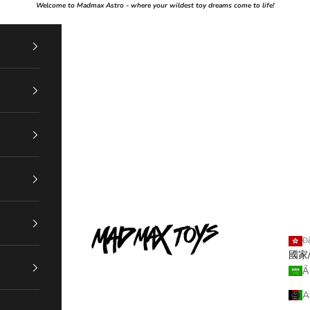
Welcome to Madmax Astro - where your wildest toy dreams come to life!
Mad Max
Đặ
國家