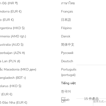
n Độ (INR ₹)
ภาษาไทย
ndorra (EUR €)
Français
o (EUR €)
日本語
rgentina (HKD $)
Filipino
rmenia (AMD դր.)
Dansk
ustralia (AUD $)
简体中文
zerbaijan (AZN ₼)
Русский
Us
評鑒服務
是日買取
a Lan (PLN zł)
Deutsch
ắc Macedonia (MKD ден)
Português
(portugal)
angladesh (BDT ৳)
Tiếng việt
elarus (HKD $)
한국어
ỉ (EUR €)
15 件產品
မြန်မာ
排序方式
ồ Đào Nha (EUR €)