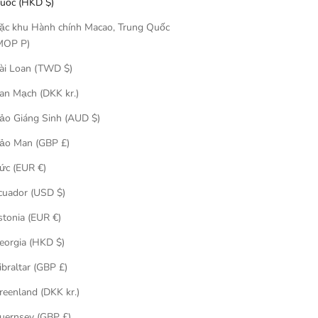
uốc (HKD $)
MEDICOM
 招き猫 ペコち
1000％ BE@RBRICK 招き猫 ペコちゃん 金
ặc khu Hành chính Macao, Trung Quốc
金メッキ
運 ダブル小判 桃金メッキ
MOP P)
促銷價
$6,380.00
ài Loan (TWD $)
an Mạch (DKK kr.)
ảo Giáng Sinh (AUD $)
已售完
ảo Man (GBP £)
ức (EUR €)
cuador (USD $)
stonia (EUR €)
eorgia (HKD $)
ibraltar (GBP £)
reenland (DKK kr.)
uernsey (GBP £)