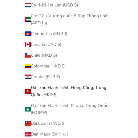
Ca-ri-bê Hà Lan (USD $)
100％＆400
Các Tiểu Vương quốc Ả Rập Thống nhất
(AED د.إ)
Campuchia (KHR ៛)
Canada (CAD $)
Chile (HKD $)
已售完
已售完
Colombia (HKD $)
Croatia (EUR €)
Đặc khu Hành chính Hồng Kông, Trung
Quốc (HKD $)
Đặc khu Hành chính Macao, Trung Quốc
(MOP P)
Đài Loan (TWD $)
Đan Mạch (DKK kr.)