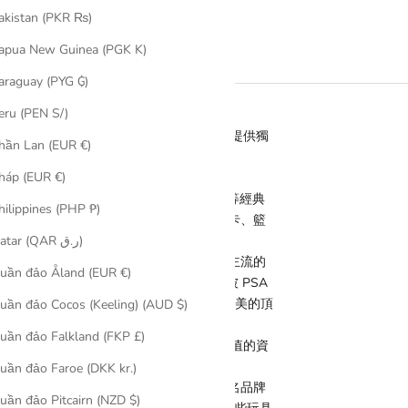
akistan (PKR ₨)
apua New Guinea (PGK K)
araguay (PYG ₲)
rand Introduction
eru (PEN S/)
nternational Limited （Mad Max)
的綜合零售企業，致力於為每位收藏愛好者提供獨
hần Lan (EUR €)
。
háp (EUR €)
主打產品涵蓋各類熱門卡牌，包括寶可夢
（One Piece）、龍珠（Dragon Ball）等經典
hilippines (PHP ₱)
卡，如 Panini，Topps 所發售的足球卡、籃
國職業棒球卡及歐洲聯賽卡等。
Qatar (QAR ر.ق)
ckett 香港的official dealer，能提供主流的
uần đảo Åland (EUR €)
 鑑定公司的評鑑服務。此外我們也有豐富已經被 PSA
評鑑的 Grade Card，希望能够滿足為追求完美的頂
uần đảo Cocos (Keeling) (AUD $)
uần đảo Falkland (FKP £)
想過下手癮爆卡的新手玩家還是追求卡牌升值的資
牌選擇都能滿足您的需求。
uần đảo Faroe (DKK kr.)
品線還包括一系列時尚潮流玩具，涵蓋知名品牌
uần đảo Pitcairn (NZD $)