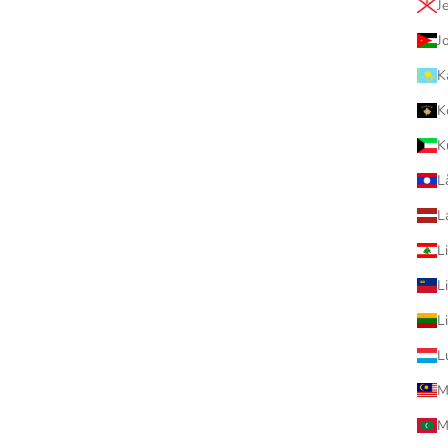
J
J
K
K
K
L
L
MEDICOM
MEDICOM
BRICK Peko Chan Milky ペコち
1000% Be@rbrick 招き猫 
L
ゃん 不二家 65周年
金メッキ 不二家 牛奶妹 Peko
L
促銷價
促銷價
$1,480.00
$11,800.00
L
(5.0)
M
M