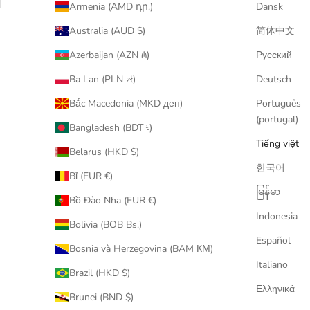
Armenia (AMD դր.)
Dansk
Australia (AUD $)
简体中文
已售完
Azerbaijan (AZN ₼)
Русский
Ba Lan (PLN zł)
Deutsch
Bắc Macedonia (MKD ден)
Português
(portugal)
Bangladesh (BDT ৳)
Tiếng việt
Belarus (HKD $)
한국어
Bỉ (EUR €)
မြန်မာ
Bồ Đào Nha (EUR €)
Indonesia
Bolivia (BOB Bs.)
Español
Bosnia và Herzegovina (BAM КМ)
MEDICOM
Italiano
100％ & 400％ BE@RBRICK POTR ペコち
Brazil (HKD $)
ゃん
Ελληνικά
Brunei (BND $)
促銷價
$1,800.00