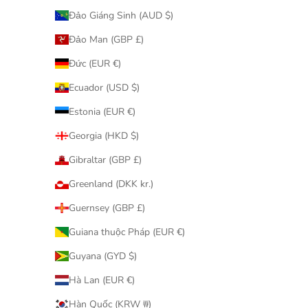
Đảo Giáng Sinh (AUD $)
MEDICOM
Đảo Man (GBP £)
100％ & 400％ BE@RBRICK 招き猫 ペコち
1000％ B
Đức (EUR €)
ゃん 福 黒
促銷價
$1,580.00
Ecuador (USD $)
Estonia (EUR €)
Georgia (HKD $)
Gibraltar (GBP £)
Greenland (DKK kr.)
Guernsey (GBP £)
已售完
Guiana thuộc Pháp (EUR €)
Guyana (GYD $)
Hà Lan (EUR €)
Hàn Quốc (KRW ₩)