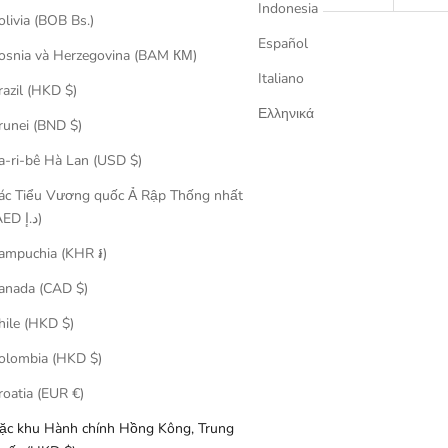
Indonesia
olivia (BOB Bs.)
Español
osnia và Herzegovina (BAM КМ)
已售完
Italiano
razil (HKD $)
Ελληνικά
runei (BND $)
a-ri-bê Hà Lan (USD $)
ác Tiểu Vương quốc Ả Rập Thống nhất
(AED د.إ)
ampuchia (KHR ៛)
anada (CAD $)
hile (HKD $)
olombia (HKD $)
roatia (EUR €)
ặc khu Hành chính Hồng Kông, Trung