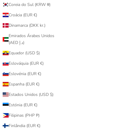
MEDICOM
Coreia do Sul (KRW ₩)
u 招財貓 金運
70% Be@rbrick 招き猫 開運・千万両
Croácia (EUR €)
促銷價
$680.00
Dinamarca (DKK kr.)
Emirados Árabes Unidos
(AED د.إ)
已售完
Equador (USD $)
Eslováquia (EUR €)
Eslovénia (EUR €)
Espanha (EUR €)
Estados Unidos (USD $)
Estónia (EUR €)
Filipinas (PHP ₱)
Finlândia (EUR €)