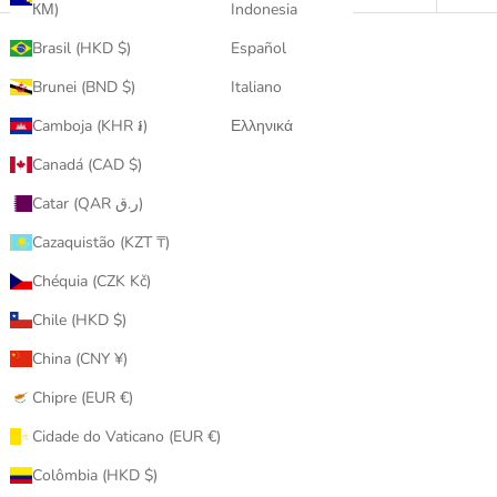
КМ)
Indonesia
Brasil (HKD $)
Español
Brunei (BND $)
Italiano
Camboja (KHR ៛)
Ελληνικά
Canadá (CAD $)
Catar (QAR ر.ق)
Cazaquistão (KZT ₸)
Chéquia (CZK Kč)
Chile (HKD $)
China (CNY ¥)
Chipre (EUR €)
Cidade do Vaticano (EUR €)
Colômbia (HKD $)