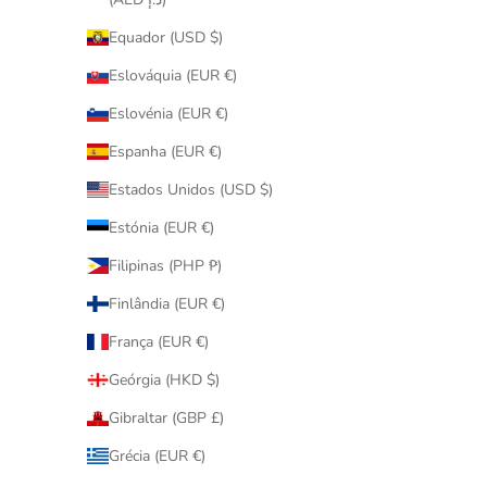
Equador (USD $)
Eslováquia (EUR €)
Eslovénia (EUR €)
MEDICOM
70% Be@rbrick 招福 招財貓 2019 謹賀新年
70% Be@r
Espanha (EUR €)
開運
Estados Unidos (USD $)
促銷價
$780.00
Estónia (EUR €)
Filipinas (PHP ₱)
已售完
已售完
Finlândia (EUR €)
França (EUR €)
Geórgia (HKD $)
Gibraltar (GBP £)
Grécia (EUR €)