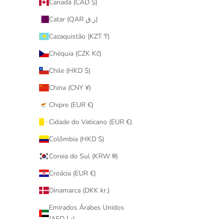
Canadá (CAD $)
MEDICOM
400％ Be@rbrick カリモク 招き猫 四 笑福
400% B
Catar (QAR ر.ق)
招財貓 (Neko Maneki Lucky Cat)
(
Cazaquistão (KZT ₸)
促銷價
$9,980.00
Chéquia (CZK Kč)
Chile (HKD $)
China (CNY ¥)
Chipre (EUR €)
Cidade do Vaticano (EUR €)
Colômbia (HKD $)
Coreia do Sul (KRW ₩)
Croácia (EUR €)
Dinamarca (DKK kr.)
Emirados Árabes Unidos
(AED د.إ)