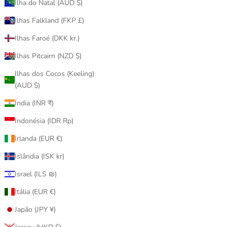
Ilha do Natal (AUD $)
Ilhas Falkland (FKP £)
Ilhas Faroé (DKK kr.)
Ilhas Pitcairn (NZD $)
 招き猫 開運・
Ilhas dos Cocos (Keeling)
キ
(AUD $)
Índia (INR ₹)
MEDICOM
100％ & 400% Be@rbrick 招き猫 開運・千
Indonésia (IDR Rp)
万両 銀メッキ
Irlanda (EUR €)
促銷價
$2,380.00
Islândia (ISK kr)
(5.0)
Israel (ILS ₪)
Itália (EUR €)
Japão (JPY ¥)