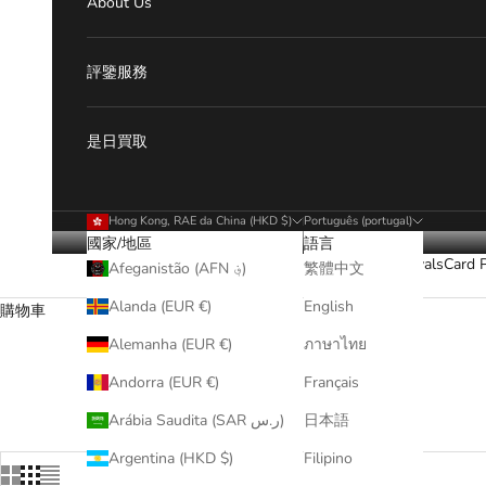
About Us
評鑒服務
是日買取
Hong Kong, RAE da China (HKD $)
Português (portugal)
國家/地區
語言
New Arrivals
Card 
Afeganistão (AFN ؋)
繁體中文
Alanda (EUR €)
English
購物車
Alemanha (EUR €)
ภาษาไทย
Andorra (EUR €)
Français
Arábia Saudita (SAR ر.س)
日本語
Argentina (HKD $)
Filipino