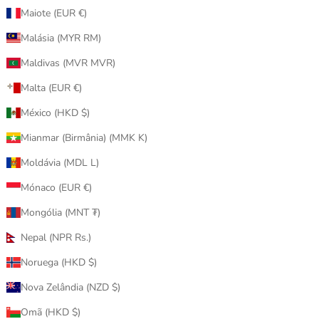
Maiote (EUR €)
Malásia (MYR RM)
Maldivas (MVR MVR)
已售完
Malta (EUR €)
México (HKD $)
Mianmar (Birmânia) (MMK K)
Moldávia (MDL L)
Mónaco (EUR €)
Mongólia (MNT ₮)
Nepal (NPR Rs.)
Noruega (HKD $)
Nova Zelândia (NZD $)
Omã (HKD $)