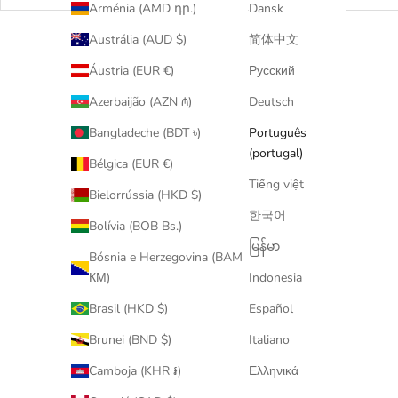
Arménia (AMD դր.)
Dansk
Austrália (AUD $)
简体中文
Áustria (EUR €)
Русский
Azerbaijão (AZN ₼)
Deutsch
Bangladeche (BDT ৳)
Português
(portugal)
Bélgica (EUR €)
Tiếng việt
Bielorrússia (HKD $)
한국어
Bolívia (BOB Bs.)
မြန်မာ
Bósnia e Herzegovina (BAM
КМ)
Indonesia
Brasil (HKD $)
Español
Brunei (BND $)
Italiano
Camboja (KHR ៛)
Ελληνικά