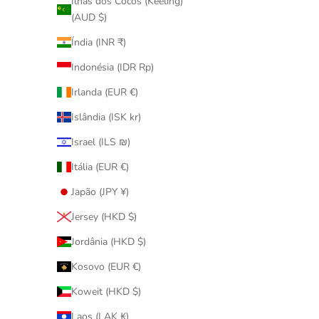
Ilhas dos Cocos (Keeling)
已售完
已售完
(AUD $)
Índia (INR ₹)
Indonésia (IDR Rp)
Irlanda (EUR €)
Islândia (ISK kr)
Israel (ILS ₪)
Itália (EUR €)
Japão (JPY ¥)
Jersey (HKD $)
Jordânia (HKD $)
Kosovo (EUR €)
MEDICOM
Koweit (HKD $)
400% Be@rbrick 招き猫 開運・千万両
100% & 4
Laos (LAK ₭)