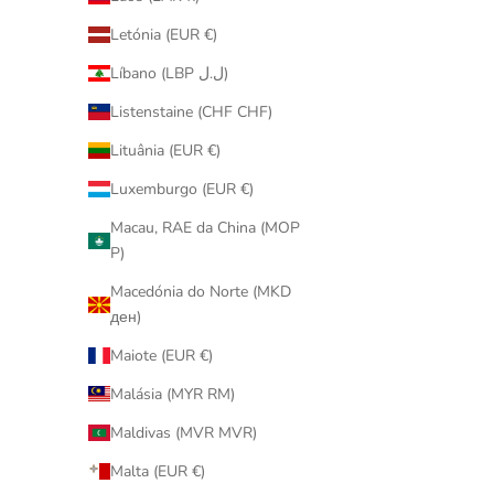
促銷價
$1,880.00
Letónia (EUR €)
Líbano (LBP ل.ل)
Listenstaine (CHF CHF)
已售完
Lituânia (EUR €)
Luxemburgo (EUR €)
Macau, RAE da China (MOP
P)
Macedónia do Norte (MKD
ден)
Maiote (EUR €)
Malásia (MYR RM)
Maldivas (MVR MVR)
Malta (EUR €)