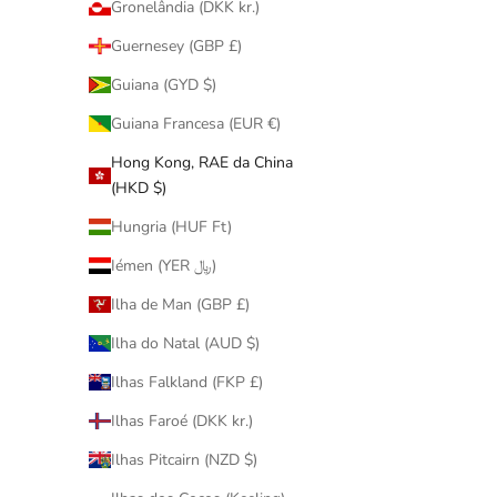
Gronelândia (DKK kr.)
Guernesey (GBP £)
Guiana (GYD $)
Guiana Francesa (EUR €)
Hong Kong, RAE da China
(HKD $)
Hungria (HUF Ft)
400％ B
Iémen (YER ﷼)
Ilha de Man (GBP £)
Ilha do Natal (AUD $)
MEDICOM
Ilhas Falkland (FKP £)
400％ BE@RBRICK 招き猫 着ぐるみ 黒
促銷價
$1,280.00
Ilhas Faroé (DKK kr.)
Ilhas Pitcairn (NZD $)