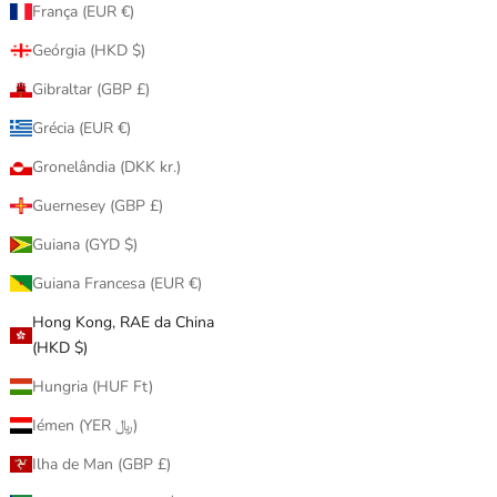
França (EUR €)
Geórgia (HKD $)
Gibraltar (GBP £)
MEDICOM
K 世博會招財貓
400% Be@rbrick 招き猫 金 着ぐるみ版 毛毛
Grécia (EUR €)
金色 招財貓
Gronelândia (DKK kr.)
促銷價
$1,880.00
Guernesey (GBP £)
Guiana (GYD $)
Guiana Francesa (EUR €)
已售完
Hong Kong, RAE da China
(HKD $)
Hungria (HUF Ft)
Iémen (YER ﷼)
Ilha de Man (GBP £)