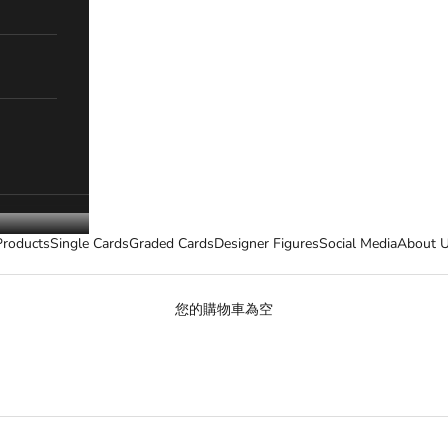
Products
Single Cards
Graded Cards
Designer Figures
Social Media
About 
您的購物車為空
招財貓 招き猫 (Maneki Neko Series)