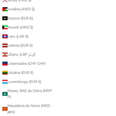
Jersey (HKD $)
已售完
Jordânia (HKD $)
Kosovo (EUR €)
Koweit (HKD $)
Laos (LAK ₭)
Letónia (EUR €)
Líbano (LBP ل.ل)
Listenstaine (CHF CHF)
Lituânia (EUR €)
MEDICOM
Luxemburgo (EUR €)
100％ & 400％ BE@RBRICK 招き猫 小判 金
Macau, RAE da China (MOP
メッキ
P)
促銷價
$4,080.00
Macedónia do Norte (MKD
 小判 Maneki
ден)