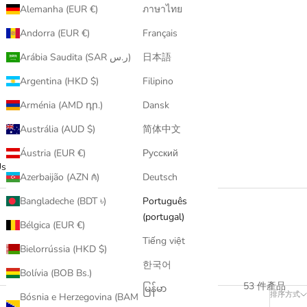
Alemanha (EUR €)
ภาษาไทย
Andorra (EUR €)
Français
Arábia Saudita (SAR ر.س)
日本語
Argentina (HKD $)
Filipino
Arménia (AMD դր.)
Dansk
Austrália (AUD $)
简体中文
Áustria (EUR €)
Русский
Us
評鑒服務
是日買取
Azerbaijão (AZN ₼)
Deutsch
Bangladeche (BDT ৳)
Português
(portugal)
Bélgica (EUR €)
Tiếng việt
Bielorrússia (HKD $)
한국어
Bolívia (BOB Bs.)
53 件產品
မြန်မာ
排序方式
Bósnia e Herzegovina (BAM