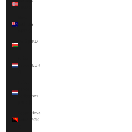
Noruega
(HKD $)
Nova
Zelândia
(NZD $)
Omã (HKD
$)
Países
Baixos (EUR
€)
Países
Baixos
Caribenhos
(USD $)
Papua-Nova
Guiné (PGK
K)