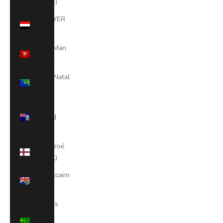
(HUF Ft)
Iémen (YER
﷼)
Ilha de Man
(GBP £)
Ilha do Natal
(AUD $)
Ilhas
Falkland
(FKP £)
Ilhas Faroé
(DKK kr.)
Ilhas Pitcairn
(NZD $)
Ilhas dos
Cocos