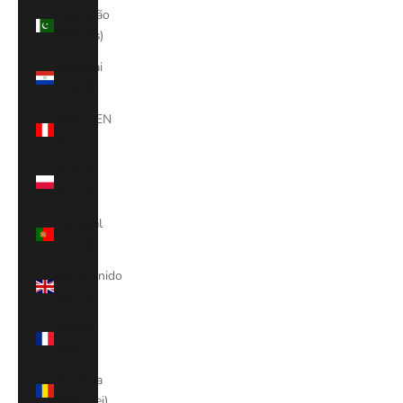
Paquistão
(PKR ₨)
Paraguai
(PYG ₲)
Peru (PEN
S/)
Polónia
(PLN zł)
Portugal
(EUR €)
Reino Unido
(GBP £)
Reunião
(EUR €)
Roménia
(RON Lei)