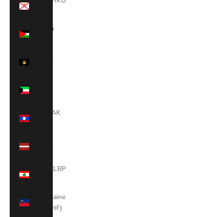
Jersey (HKD
$)
Jordânia
(HKD $)
Kosovo
(EUR €)
Koweit
(HKD $)
Laos (LAK
₭)
Letónia
(EUR €)
Líbano (LBP
ل.ل)
Listenstaine
(CHF CHF)