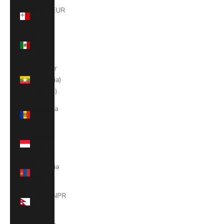
Malta (EUR
€)
México
(HKD $)
Mianmar
(Birmânia)
(MMK K)
Moldávia
(MDL L)
Mónaco
(EUR €)
Mongólia
(MNT ₮)
Nepal (NPR
Rs.)