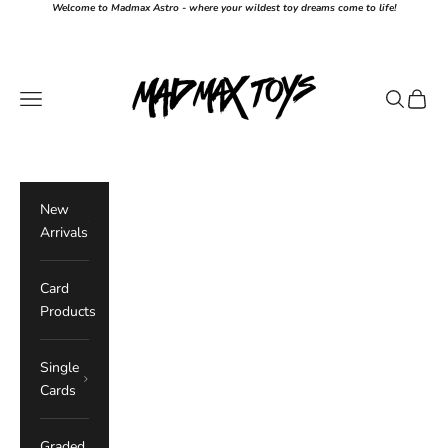
跳至內容
Welcome to Madmax Astro - where your wildest toy dreams come to life!
Mad Max
選單
搜尋
購物車
New
Arrivals
Card
Products
Single
Cards
Graded