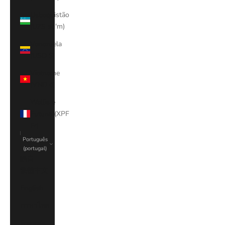
Usbequistão
(UZS so'm)
Venezuela
(USD $)
Vietname
(VND ₫)
Wallis e
Futuna (XPF
Fr)
Português
(portugal)
語言
繁體中文
English
ภาษาไทย
Français