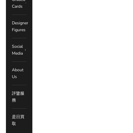
Cards
Designer
Figures
Social
Media
About
Us
評鑒服
務
是日買
取