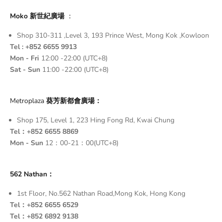
Moko 新世紀廣場
：
Shop 310-311 ,Level 3, 193 Prince West, Mong Kok ,Kowloon
Tel : +852 6655 9913
Mon - Fri
12:00 -22:00 (UTC+8)
Sat - Sun
11:00 -22:00 (UTC+8)
Metroplaza
葵芳新都會廣場：
Shop 175, Level 1, 223 Hing Fong Rd, Kwai Chung
Tel：+852 6655 8869
Mon - Sun
12：00-21：00(UTC+8)
562 Nathan：
1st Floor, No.562 Nathan Road,Mong Kok, Hong Kong
Tel：+852 6655 6529
Tel：+852 6892 9138