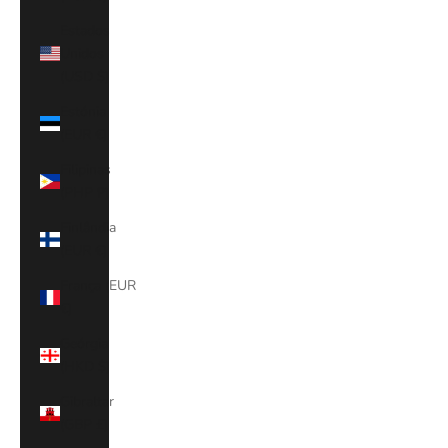
Estados
Unidos
(USD $)
Estónia
(EUR €)
Filipinas
(PHP ₱)
Finlândia
(EUR €)
França (EUR
€)
Geórgia
(HKD $)
Gibraltar
(GBP £)