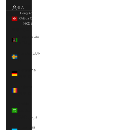
登入
Hong Kong,
RAE da China
(HKD $)
國家/地區
Afeganistão
(AFN ؋)
Alanda (EUR
€)
Alemanha
(EUR €)
Andorra
(EUR €)
Arábia
Saudita
(SAR ر.س)
Argentina