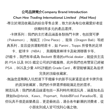
公司品牌簡介Company Brand Introduction
Chun Hee Trading International Limited （Mad Max)
·
專注於潮流收藏品的綜合零售企業，致力於為每位收藏愛好者提
供獨特而多元的產品選擇。
·
卡牌系列：我們的主打產品涵蓋各類熱門卡牌，包括寶可夢
（Pokemon）、海賊王（One Piece）、龍珠（Dragon Ball）等經
典系列，並且提供運動明星卡，如 Panini，Topps 所發售的足球
卡、籃球卡（NBA）、美國職業棒球卡及歐洲聯賽卡等。
·
評鑑卡，我們有幸成為 Beckett 香港的official dealer，能提供主流
的 PSA 以及 BGS 鑑定公司的評鑑服務。此外我們也有豐富已經被
PSA ，BGS及少量 ARS評鑑的 Grade Card，希望能够滿足為追求
完美的頂級收藏家。
·
無論您是剛剛入坑想過下手癮爆卡的新手玩家還是追求卡牌升值
的資深收藏家，我們的卡牌選擇都能滿足您的需求。
潮流玩具：我們的產品線還包括一系列時尚潮流玩具，涵蓋知名品
牌如Be@rbrick、Kaws、Popmart、Robbi和Fool Paradise等。這
些玩具不僅是娛樂產品，更是藝術品，適合各年齡層的消費者，從
小朋友到成人皆可找到心儀之物。