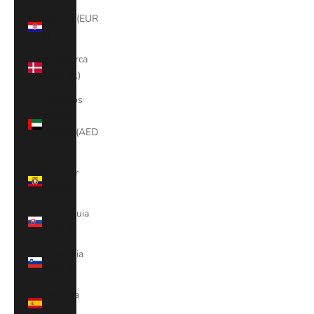
Croácia (EUR
€)
Dinamarca
(DKK kr.)
Emirados
Árabes
Unidos (AED
د.إ)
Equador
(USD $)
Eslováquia
(EUR €)
Eslovénia
(EUR €)
Espanha
(EUR €)