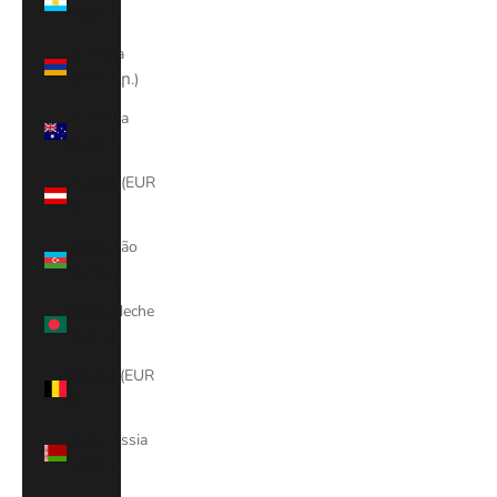
(HKD $)
Arménia
(AMD դր.)
Austrália
(AUD $)
Áustria (EUR
€)
Azerbaijão
(AZN ₼)
Bangladeche
(BDT ৳)
Bélgica (EUR
€)
Bielorrússia
(HKD $)