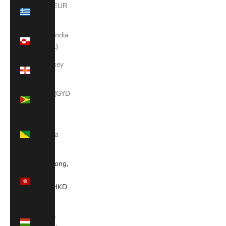
Grécia (EUR
€)
Gronelândia
(DKK kr.)
Guernesey
(GBP £)
Guiana (GYD
$)
Guiana
Francesa
(EUR €)
Hong Kong,
RAE da
China (HKD
$)
Hungria