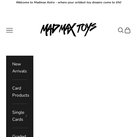
跳至內容
Welcome to Madmax Astro - where your wildest toy dreams come to life!
Mad Max
選單
搜尋
購物車
New
Arrivals
Card
Products
Single
Cards
Graded