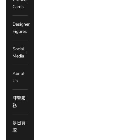
Cards
Designer
Figures
Social
Media
About
Us
評鑒服
務
是日買
取