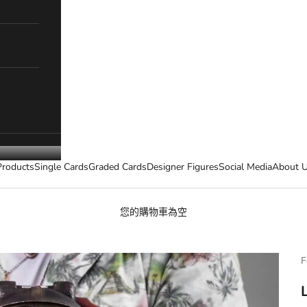
Products
Single Cards
Graded Cards
Designer Figures
Social Media
About 
您的購物車為空
F