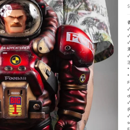
$
F
✓
c
✓
(
✓
s
F