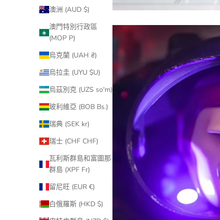
澳洲 (AUD $)
澳門特別行政區
(MOP P)
烏克蘭 (UAH ₴)
烏拉圭 (UYU $U)
烏茲別克 (UZS so'm)
玻利維亞 (BOB Bs.)
瑞典 (SEK kr)
瑞士 (CHF CHF)
瓦利斯群島和富圖那
群島 (XPF Fr)
留尼旺 (EUR €)
白俄羅斯 (HKD $)