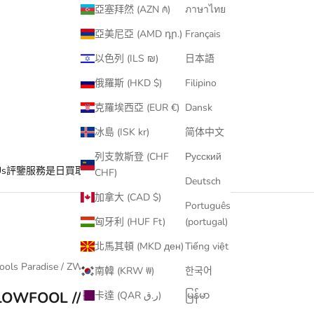
亞塞拜然 (AZN ₼)
ภาษาไทย
亞美尼亞 (AMD դր.)
Français
以色列 (ILS ₪)
日本語
俄羅斯 (HKD $)
Filipino
克羅埃西亞 (EUR €)
Dansk
冰島 (ISK kr)
简体中文
列支敦斯登 (CHF
Русский
Us
評鑒服務
是日買取
CHF)
Deutsch
加拿大 (CAD $)
Português
匈牙利 (HUF Ft)
(portugal)
北馬其頓 (MKD ден)
Tiếng việt
ools Paradise / ZWCO
南韓 (KRW ₩)
한국어
LOWFOOL // ADVENTURER MK4
卡達 (QAR ر.ق)
မြန်မာ