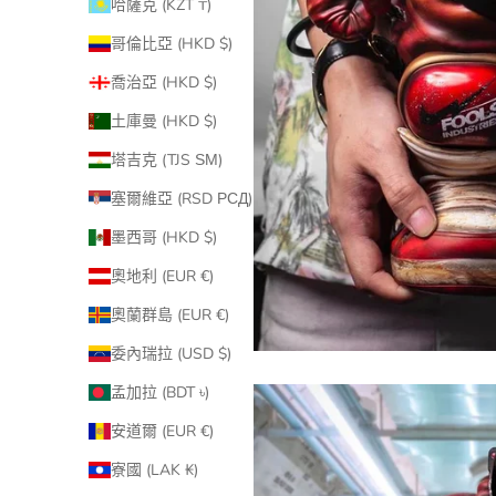
哈薩克 (KZT ₸)
哥倫比亞 (HKD $)
喬治亞 (HKD $)
土庫曼 (HKD $)
塔吉克 (TJS ЅМ)
塞爾維亞 (RSD РСД)
墨西哥 (HKD $)
奧地利 (EUR €)
奧蘭群島 (EUR €)
委內瑞拉 (USD $)
孟加拉 (BDT ৳)
安道爾 (EUR €)
寮國 (LAK ₭)