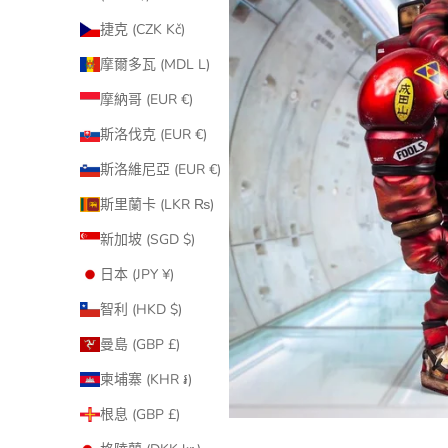
捷克 (CZK Kč)
摩爾多瓦 (MDL L)
摩納哥 (EUR €)
斯洛伐克 (EUR €)
斯洛維尼亞 (EUR €)
斯里蘭卡 (LKR ₨)
新加坡 (SGD $)
日本 (JPY ¥)
智利 (HKD $)
曼島 (GBP £)
柬埔寨 (KHR ៛)
根息 (GBP £)