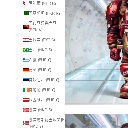
尼泊爾 (NPR Rs.)
巴基斯坦 (PKR ₨)
巴布亞紐幾內亞
(PGK K)
巴拉圭 (PYG ₲)
巴西 (HKD $)
希臘 (EUR €)
德國 (EUR €)
愛沙尼亞 (EUR €)
愛爾蘭 (EUR €)
拉脫維亞 (EUR €)
挪威 (HKD $)
挪威屬斯瓦巴及尖棉
(HKD $)