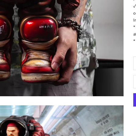
✓
o
I
*
a
*