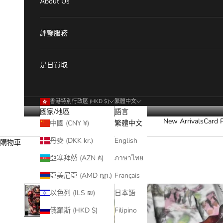
About Us
評鑒服務
是日買取
香港特別行政區 (HKD $)
繁體中文
國家/地區
語言
New Arrivals
Card 
中國 (CNY ¥)
繁體中文
丹麥 (DKK kr.)
English
購物車
亞塞拜然 (AZN ₼)
ภาษาไทย
亞美尼亞 (AMD դր.)
Français
以色列 (ILS ₪)
日本語
俄羅斯 (HKD $)
Filipino