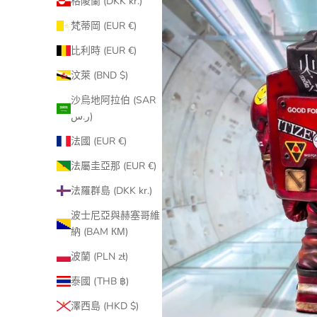
格陵蘭 (DKK kr.)
梵蒂岡 (EUR €)
比利時 (EUR €)
汶萊 (BND $)
沙烏地阿拉伯 (SAR
ر.س)
法國 (EUR €)
法屬圭亞那 (EUR €)
法羅群島 (DKK kr.)
波士尼亞與赫塞哥維
納 (BAM КМ)
波蘭 (PLN zł)
泰國 (THB ฿)
澤西島 (HKD $)