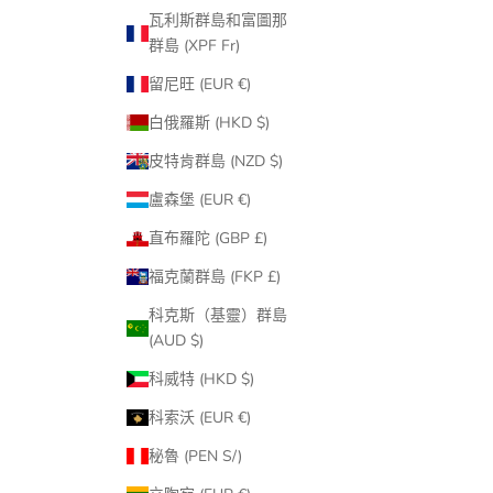
瓦利斯群島和富圖那
群島 (XPF Fr)
留尼旺 (EUR €)
白俄羅斯 (HKD $)
皮特肯群島 (NZD $)
盧森堡 (EUR €)
直布羅陀 (GBP £)
福克蘭群島 (FKP £)
科克斯（基靈）群島
(AUD $)
科威特 (HKD $)
科索沃 (EUR €)
秘魯 (PEN S/)