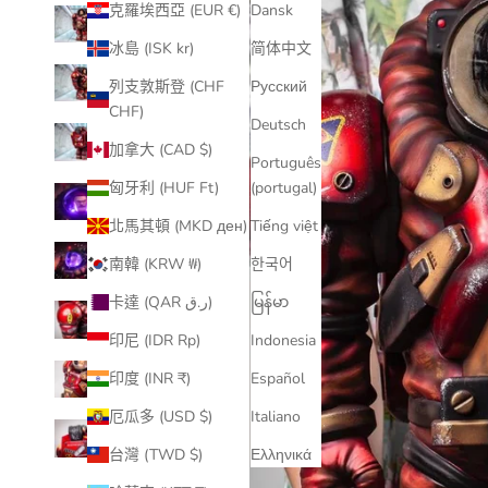
克羅埃西亞 (EUR €)
Dansk
冰島 (ISK kr)
简体中文
列支敦斯登 (CHF
Русский
CHF)
Deutsch
加拿大 (CAD $)
Português
匈牙利 (HUF Ft)
(portugal)
北馬其頓 (MKD ден)
Tiếng việt
南韓 (KRW ₩)
한국어
卡達 (QAR ر.ق)
မြန်မာ
印尼 (IDR Rp)
Indonesia
印度 (INR ₹)
Español
厄瓜多 (USD $)
Italiano
台灣 (TWD $)
Ελληνικά