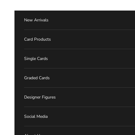
跳至內容
New Arrivals
Card Products
Single Cards
Graded Cards
Designer Figures
Social Media