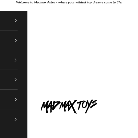
Welcome to Madmax Astro - where your wildest toy dreams come to life!
Mad Max