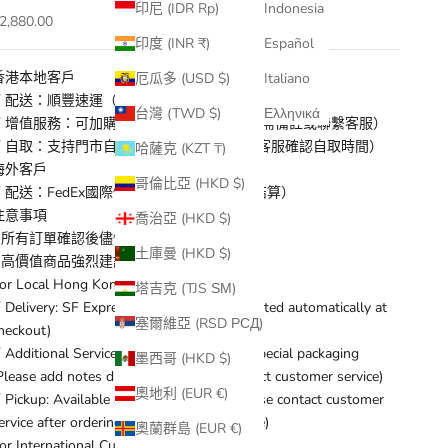
印尼 (IDR Rp)
Indonesia
促銷價
2,880.00
印度 (INR ₹)
Español
香港本地客戶
厄瓜多 (USD $)
Italiano
✓ 配送：順豐速運（運費結帳時自動計算）
台灣 (TWD $)
Ελληνικά
✓ 增值服務：可加購保險/特殊包裝（下單時需備註或聯繫客服）
✓ 自取：支持門市自取（下單後請儘快聯係客服確認自取時間）
哈薩克 (KZT ₸)
海外客戶
哥倫比亞 (HKD $)
✓ 配送：FedEx國際快遞（運費與商品同步結算）
注意事項
喬治亞 (HKD $)
* 所有訂單確認後儘快出貨
土庫曼 (HKD $)
* 高價值商品強烈建議加購保險
or Local Hong Kong Customers:
塔吉克 (TJS ЅМ)
 Delivery: SF Express (Shipping fee calculated automatically at
塞爾維亞 (RSD РСД)
heckout)
 Additional Services: Optional insurance/special packaging
墨西哥 (HKD $)
Please add notes during checkout or contact customer service)
奧地利 (EUR €)
 Pickup: Available at selected stores (Please contact customer
ervice after ordering to confirm pickup time)
奧蘭群島 (EUR €)
or International Customers: