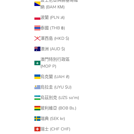
波士尼亞與赫塞哥維
納 (BAM КМ)
波蘭 (PLN zł)
泰國 (THB ฿)
澤西島 (HKD $)
澳洲 (AUD $)
澳門特別行政區
(MOP P)
烏克蘭 (UAH ₴)
烏拉圭 (UYU $U)
烏茲別克 (UZS so'm)
玻利維亞 (BOB Bs.)
瑞典 (SEK kr)
瑞士 (CHF CHF)