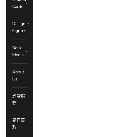
Cards
Designer
Figures
Social
Media
About
Us
評鑒服
務
是日買
取