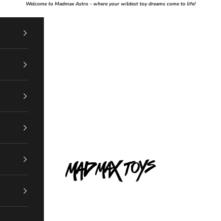
Welcome to Madmax Astro - where your wildest toy dreams come to life!
Mad Max