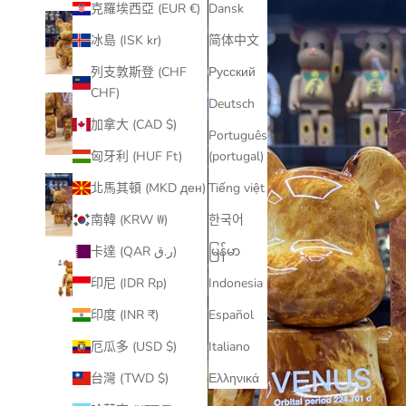
克羅埃西亞 (EUR €)
Dansk
冰島 (ISK kr)
简体中文
列支敦斯登 (CHF
Русский
CHF)
Deutsch
加拿大 (CAD $)
Português
匈牙利 (HUF Ft)
(portugal)
北馬其頓 (MKD ден)
Tiếng việt
南韓 (KRW ₩)
한국어
卡達 (QAR ر.ق)
မြန်မာ
印尼 (IDR Rp)
Indonesia
印度 (INR ₹)
Español
厄瓜多 (USD $)
Italiano
台灣 (TWD $)
Ελληνικά