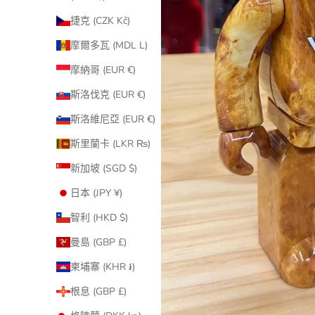
捷克 (CZK Kč)
摩爾多瓦 (MDL L)
摩納哥 (EUR €)
斯洛伐克 (EUR €)
斯洛維尼亞 (EUR €)
斯里蘭卡 (LKR ₨)
新加坡 (SGD $)
日本 (JPY ¥)
智利 (HKD $)
曼島 (GBP £)
柬埔寨 (KHR ៛)
根息 (GBP £)