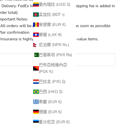
委內瑞拉 (USD $)
 Delivery: FedEx International Shipping (Shipping fee is added in
rder total)
孟加拉 (BDT ৳)
mportant Notes:
安道爾 (EUR €)
 All orders will be processed and shipped as soon as possible
fter confirmation
寮國 (LAK ₭)
 Insurance is highly recommended for high-value items.
尼泊爾 (NPR Rs.)
巴基斯坦 (PKR ₨)
已售完
巴布亞紐幾內亞
(PGK K)
巴拉圭 (PYG ₲)
巴西 (HKD $)
希臘 (EUR €)
德國 (EUR €)
愛沙尼亞 (EUR €)