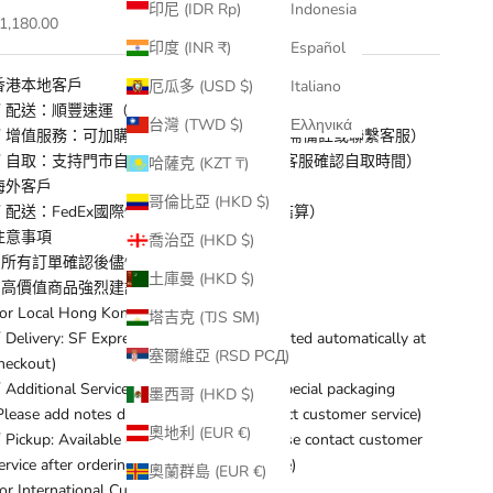
印尼 (IDR Rp)
Indonesia
促銷價
1,180.00
印度 (INR ₹)
Español
香港本地客戶
厄瓜多 (USD $)
Italiano
✓ 配送：順豐速運（運費結帳時自動計算）
台灣 (TWD $)
Ελληνικά
✓ 增值服務：可加購保險/特殊包裝（下單時需備註或聯繫客服）
✓ 自取：支持門市自取（下單後請儘快聯係客服確認自取時間）
哈薩克 (KZT ₸)
海外客戶
哥倫比亞 (HKD $)
✓ 配送：FedEx國際快遞（運費與商品同步結算）
注意事項
喬治亞 (HKD $)
* 所有訂單確認後儘快出貨
土庫曼 (HKD $)
* 高價值商品強烈建議加購保險
or Local Hong Kong Customers:
塔吉克 (TJS ЅМ)
 Delivery: SF Express (Shipping fee calculated automatically at
塞爾維亞 (RSD РСД)
heckout)
 Additional Services: Optional insurance/special packaging
墨西哥 (HKD $)
Please add notes during checkout or contact customer service)
奧地利 (EUR €)
 Pickup: Available at selected stores (Please contact customer
ervice after ordering to confirm pickup time)
奧蘭群島 (EUR €)
or International Customers: