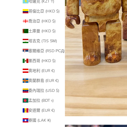
哈薩克 (KZT ₸)
哥倫比亞 (HKD $)
喬治亞 (HKD $)
土庫曼 (HKD $)
塔吉克 (TJS ЅМ)
塞爾維亞 (RSD РСД)
墨西哥 (HKD $)
奧地利 (EUR €)
奧蘭群島 (EUR €)
委內瑞拉 (USD $)
孟加拉 (BDT ৳)
安道爾 (EUR €)
寮國 (LAK ₭)