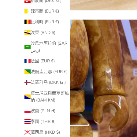
格陵蘭 (DKK kr.)
梵蒂岡 (EUR €)
比利時 (EUR €)
汶萊 (BND $)
沙烏地阿拉伯 (SAR
ر.س)
法國 (EUR €)
法屬圭亞那 (EUR €)
法羅群島 (DKK kr.)
波士尼亞與赫塞哥維
納 (BAM КМ)
波蘭 (PLN zł)
泰國 (THB ฿)
澤西島 (HKD $)