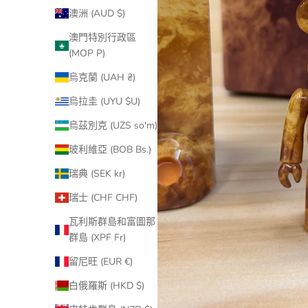
澳洲 (AUD $)
澳門特別行政區
(MOP P)
烏克蘭 (UAH ₴)
烏拉圭 (UYU $U)
烏茲別克 (UZS so'm)
玻利維亞 (BOB Bs.)
瑞典 (SEK kr)
瑞士 (CHF CHF)
瓦利斯群島和富圖那
群島 (XPF Fr)
留尼旺 (EUR €)
白俄羅斯 (HKD $)