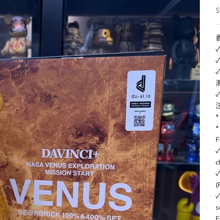
$
F
✓
c
✓
(
✓
s
F