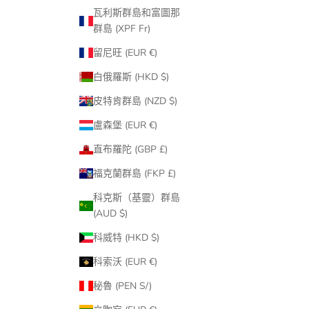
瓦利斯群島和富圖那
群島 (XPF Fr)
留尼旺 (EUR €)
白俄羅斯 (HKD $)
皮特肯群島 (NZD $)
盧森堡 (EUR €)
直布羅陀 (GBP £)
福克蘭群島 (FKP £)
科克斯（基靈）群島
(AUD $)
科威特 (HKD $)
科索沃 (EUR €)
秘魯 (PEN S/)