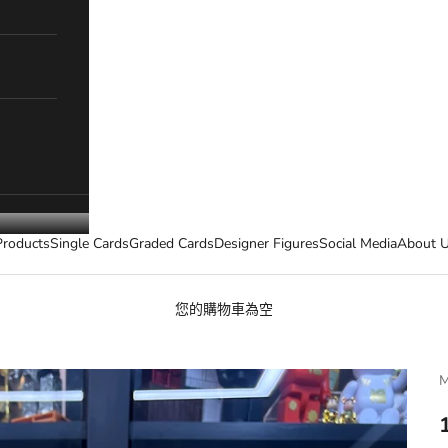
Products
Single Cards
Graded Cards
Designer Figures
Social Media
About 
您的購物車為空