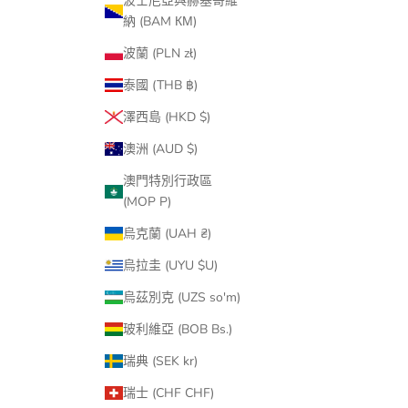
波士尼亞與赫塞哥維
納 (BAM КМ)
波蘭 (PLN zł)
泰國 (THB ฿)
澤西島 (HKD $)
澳洲 (AUD $)
澳門特別行政區
(MOP P)
烏克蘭 (UAH ₴)
烏拉圭 (UYU $U)
烏茲別克 (UZS so'm)
玻利維亞 (BOB Bs.)
瑞典 (SEK kr)
瑞士 (CHF CHF)