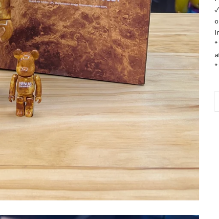
✓
o
I
*
a
*