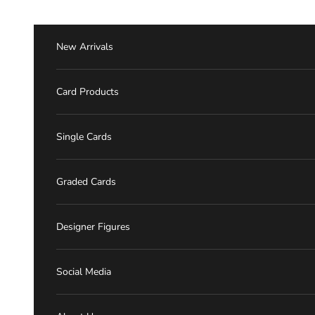
跳至內容
New Arrivals
Card Products
Single Cards
Graded Cards
Designer Figures
Social Media