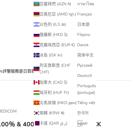
亞塞拜然 (AZN ₼)
ภาษาไทย
亞美尼亞 (AMD դր.)
Français
以色列 (ILS ₪)
日本語
俄羅斯 (HKD $)
Filipino
克羅埃西亞 (EUR €)
Dansk
冰島 (ISK kr)
简体中文
列支敦斯登 (CHF
Русский
Us
評鑒服務
是日買取
CHF)
Deutsch
加拿大 (CAD $)
Português
匈牙利 (HUF Ft)
(portugal)
北馬其頓 (MKD ден)
Tiếng việt
MEDICOM
南韓 (KRW ₩)
한국어
100％ & 400％ VENUS BE@RBRICK
卡達 (QAR ر.ق)
မြန်မာ