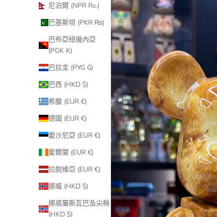
尼泊爾 (NPR Rs.)
巴基斯坦 (PKR ₨)
巴布亞紐幾內亞
(PGK K)
巴拉圭 (PYG ₲)
巴西 (HKD $)
希臘 (EUR €)
德國 (EUR €)
愛沙尼亞 (EUR €)
愛爾蘭 (EUR €)
拉脫維亞 (EUR €)
挪威 (HKD $)
挪威屬斯瓦巴及尖棉
(HKD $)