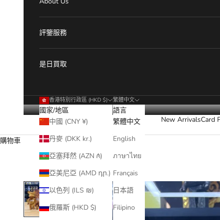
About Us
評鑒服務
是日買取
香港特別行政區 (HKD $)
繁體中文
國家/地區
語言
New Arrivals
Card 
中國 (CNY ¥)
繁體中文
丹麥 (DKK kr.)
English
購物車
亞塞拜然 (AZN ₼)
ภาษาไทย
亞美尼亞 (AMD դր.)
Français
以色列 (ILS ₪)
日本語
俄羅斯 (HKD $)
Filipino